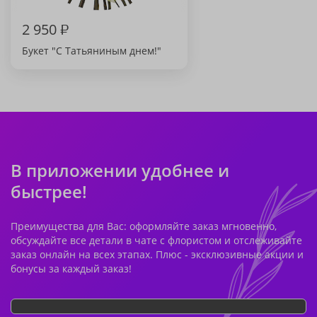
2 950
₽
Букет "С Татьяниным днем!"
В приложении удобнее и
быстрее!
Преимущества для Вас: оформляйте заказ мгновенно,
обсуждайте все детали в чате с флористом и отслеживайте
заказ онлайн на всех этапах. Плюс - эксклюзивные акции и
бонусы за каждый заказ!