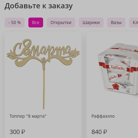
Добавьте к заказу
- 50 %
Все
Открытки
Шарики
Вазы
Кл
Топпер "8 марта"
Раффаэлло
300
₽
840
₽