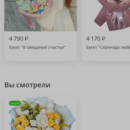
4 790
₽
4 170
₽
Букет "В ожидании счастья"
Букет "Серенада люб
Вы смотрели
Акция