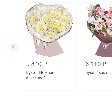
5 840
6 110
₽
₽
Букет "Нежная
Букет "Как в 
классика"