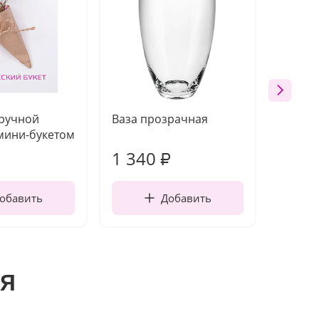
 ручной
Ваза прозрачная
Топпе
мини-букетом
1 340
170
₽
обавить
Добавить
я