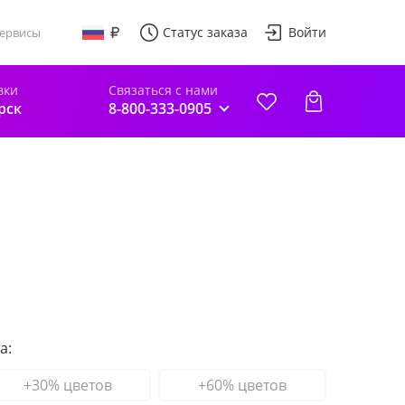
Статус заказа
Войти
ервисы
вки
Связаться с нами
рск
8-800-333-0905
а:
+30% цветов
+60% цветов