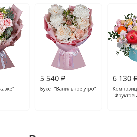
5 540
6 130
₽
сказке"
Букет "Ванильное утро"
Композиц
"Фруктовы