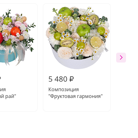
Акция
5 480
6 35
₽
₽
ия
Композиция
Компо
й рай"
"Фруктовая гармония"
чувств