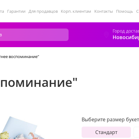
та
Гарантии
Для продавцов
Корп. клиентам
Контакты
Помощь
С
Город доста
Новосиби
етнее воспоминание"
оспоминание"
Выберите размер букет
Стандарт