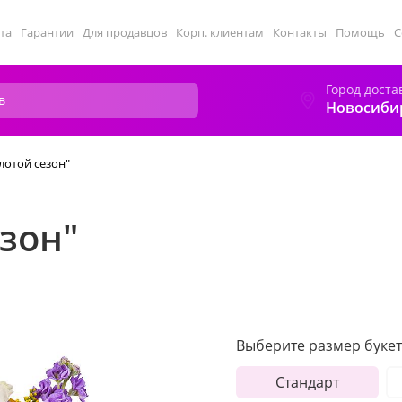
та
Гарантии
Для продавцов
Корп. клиентам
Контакты
Помощь
С
Город доста
Новосиби
лотой сезон"
езон"
Выберите размер букет
Стандарт