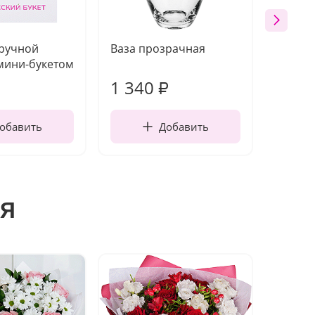
 ручной
Ваза прозрачная
Топпе
мини-букетом
1 340
170
₽
обавить
Добавить
я