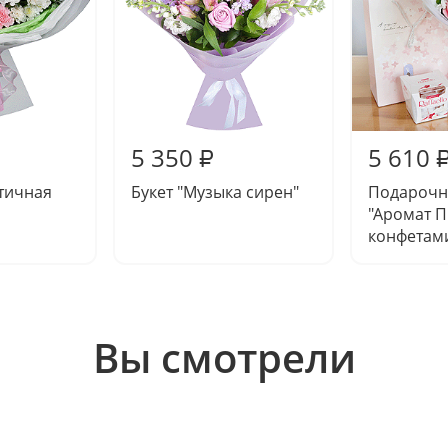
5 350
5 610
₽
тичная
Букет "Музыка сирен"
Подарочн
"Аромат П
конфетам
Вы смотрели