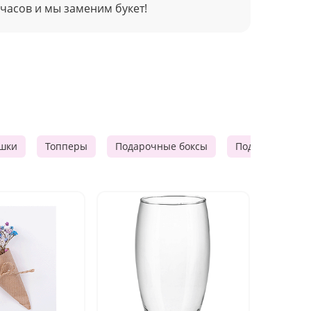
 часов и мы заменим букет!
шки
Топперы
Подарочные боксы
Подарочные к