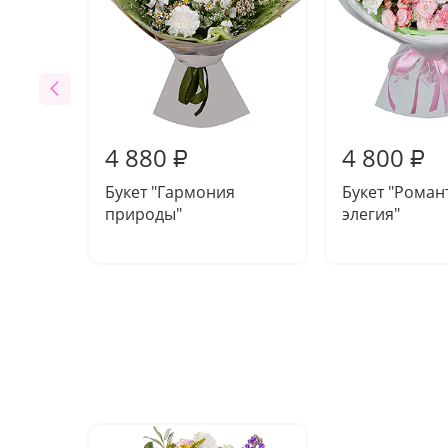
4 880
4 800
₽
₽
Букет "Гармония
Букет "Роман
природы"
элегия"