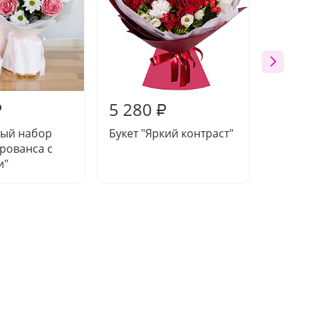
5 280
5 17
₽
₽
ый набор
Букет "Яркий контраст"
Букет 
рованса с
искусс
и"