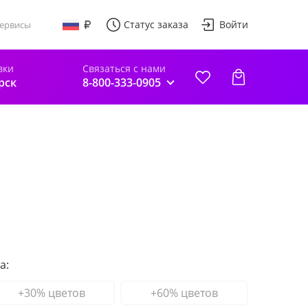
Статус заказа
Войти
ервисы
вки
Связаться с нами
рск
8-800-333-0905
а:
+30% цветов
+60% цветов