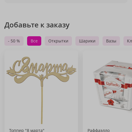
Добавьте к заказу
- 50 %
Все
Открытки
Шарики
Вазы
Кл
Топпер "8 марта"
Раффаэлло