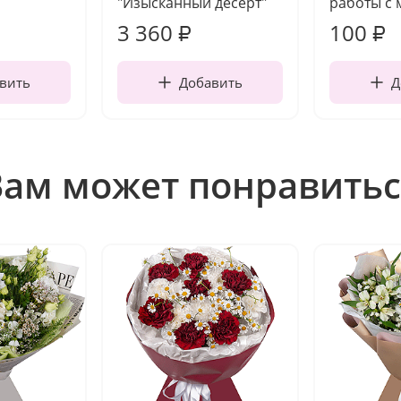
"Изысканный десерт"
работы с 
3 360
100
₽
₽
вить
Добавить
Д
Вам может понравитьс