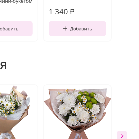
мини-букетом
1 340
170
₽
обавить
Добавить
я