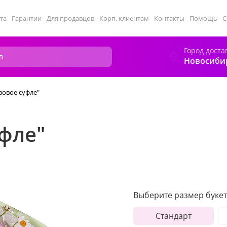
та
Гарантии
Для продавцов
Корп. клиентам
Контакты
Помощь
С
Город доста
Новосиби
зовое суфле"
уфле"
Выберите размер букет
Стандарт