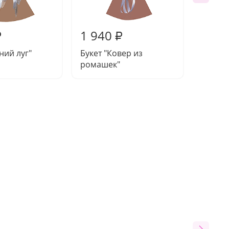
1 940
3 76
₽
₽
ний луг"
Букет "Ковер из
Букет 
ромашек"