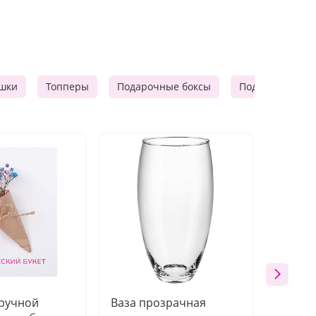
шки
Топперы
Подарочные боксы
Подарочные к
 ручной
Ваза прозрачная
Топпе