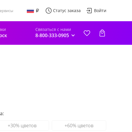
Статус заказа
Войти
ервисы
вки
Связаться с нами
рск
8-800-333-0905
а:
+30% цветов
+60% цветов