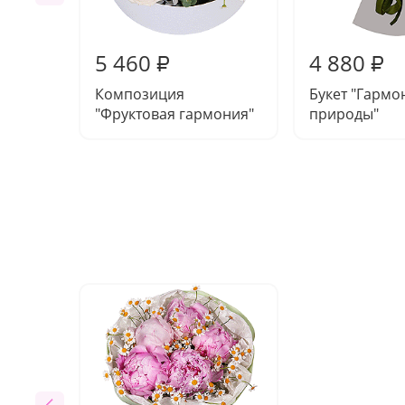
5 460
4 880
₽
₽
Композиция
Букет "Гармо
"Фруктовая гармония"
природы"