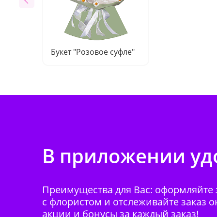
Букет "Розовое суфле"
В приложении удо
Преимущества для Вас: оформляйте з
с флористом и отслеживайте заказ о
акции и бонусы за каждый заказ!