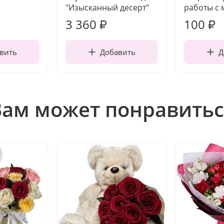
"Изысканный десерт"
работы с 
3 360
100
₽
₽
вить
Добавить
Д
Вам может понравитьс