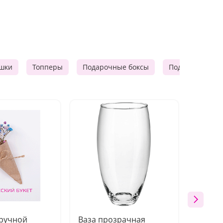
шки
Топперы
Подарочные боксы
Подарочные к
 ручной
Ваза прозрачная
Топпе