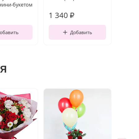
мини-букетом
1 340
170
₽
обавить
Добавить
я