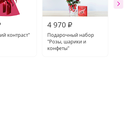
4 970
7 56
₽
₽
кий контраст"
Подарочный набор
Букет 
"Розы, шарики и
конфеты"