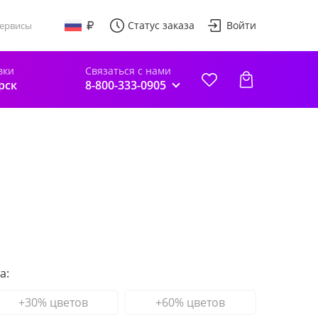
Статус заказа
Войти
ервисы
вки
Связаться с нами
рск
8-800-333-0905
а:
+30% цветов
+60% цветов