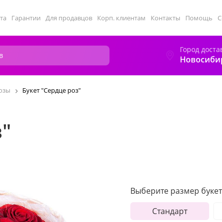
та
Гарантии
Для продавцов
Корп. клиентам
Контакты
Помощь
С
Город доста
Новосиби
озы
Букет "Сердце роз"
з"
Выберите размер букет
Стандарт