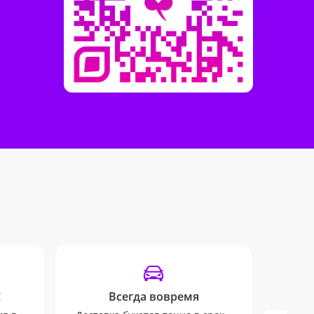
!
Всегда вовремя
Отсле