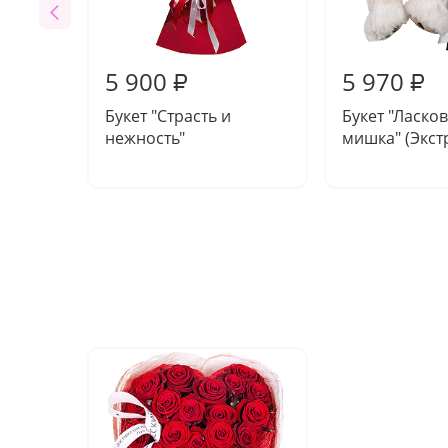
5 900
5 970
₽
₽
Букет "Страсть и
Букет "Ласко
нежность"
мишка" (Экст