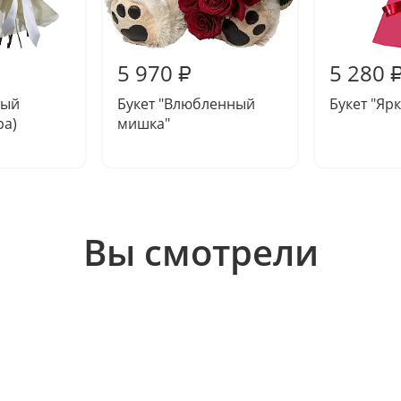
5 970
5 280
₽
вый
Букет "Влюбленный
Букет "Яр
ра)
мишка"
Вы смотрели