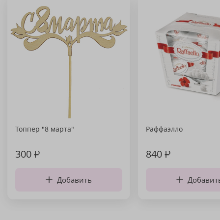
Топпер "8 марта"
Раффаэлло
300
₽
840
₽
Добавить
Добавит