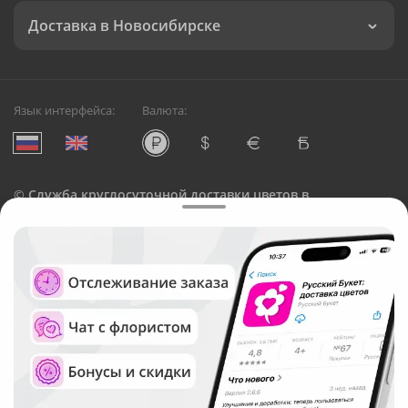
Доставка в Новосибирске
Язык интерфейса:
Валюта:
©
Служба круглосуточной доставки цветов в
Новосибирске
Русский Букет, 2026
Общество с ограниченной ответственностью «Технология»
ОГРН: 1195476081745, ИНН: 5410081997
Юридический адрес: г. Новосибирск, ул. Ипподромская,
д.42, оф. 3
Рейтинг Русского букета в г. Новосибирск