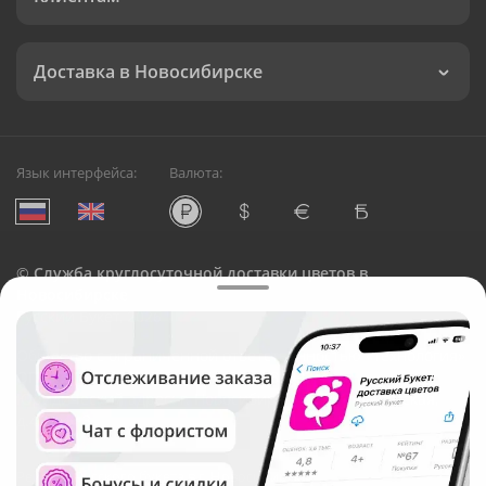
Доставка в Новосибирске
Язык интерфейса:
Валюта:
©
Служба круглосуточной доставки цветов в
Новосибирске
Русский Букет, 2026
Общество с ограниченной ответственностью «Технология»
ОГРН: 1195476081745, ИНН: 5410081997
Юридический адрес: г. Новосибирск, ул. Ипподромская,
д.42, оф. 3
Рейтинг Русского букета в г. Новосибирск