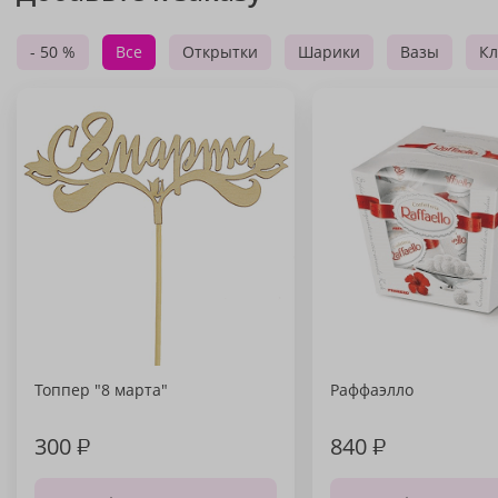
- 50 %
Все
Открытки
Шарики
Вазы
Кл
Топпер "8 марта"
Раффаэлло
300
₽
840
₽