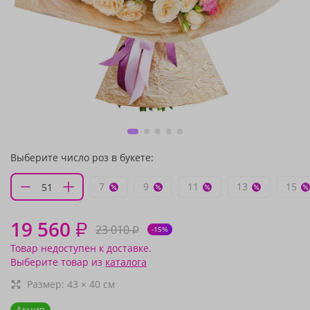
Выберите число роз в букете:
7
9
11
13
15
19 560
₽
23 010
₽
-15%
Товар недоступен к доставке.
Выберите товар из
каталога
Размер:
43
×
40
см
Акция