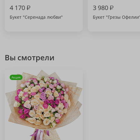
4 170
₽
3 980
₽
Букет "Серенада любви"
Букет "Грезы Офелии
Вы смотрели
Акция