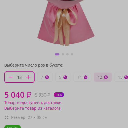
Выберите число роз в букете:
7
9
11
13
15
5 040
₽
5 930
₽
-15%
Товар недоступен к доставке.
Выберите товар из
каталога
Размер:
27
×
38
см
Акция