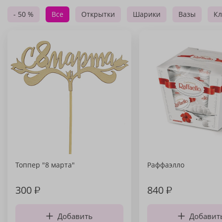
- 50 %
Все
Открытки
Шарики
Вазы
Кл
Топпер "8 марта"
Раффаэлло
300
₽
840
₽
Добавить
Добавит