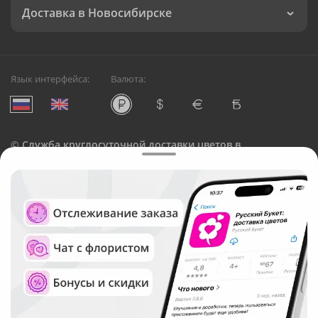
Доставка в Новосибирске
Язык интерфейса:
Валюта:
©
Служба круглосуточной доставки цветов в
Новосибирске
Русский Букет, 2026
Общество с ограниченной ответственностью «Технология»
ОГРН: 1195476081745, ИНН: 5410081997
Юридический адрес: г. Новосибирск, ул. Ипподромская,
д.42, оф. 3
Рейтинг Русского букета в г. Новосибирск