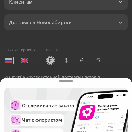
Клиентам
Доставка в Новосибирске
Язык интерфейса:
Валюта:
©
Служба круглосуточной доставки цветов в
Новосибирске
Русский Букет, 2026
Общество с ограниченной ответственностью «Технология»
ОГРН: 1195476081745, ИНН: 5410081997
Юридический адрес: г. Новосибирск, ул. Ипподромская,
д.42, оф. 3