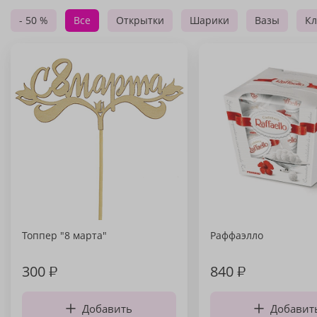
- 50 %
Все
Открытки
Шарики
Вазы
Кл
Топпер "8 марта"
Раффаэлло
300
₽
840
₽
Добавить
Добавит