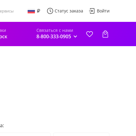
Статус заказа
Войти
ервисы
вки
Связаться с нами
рск
8-800-333-0905
а: