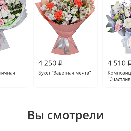
4 250
4 510
₽
тичная
Букет "Заветная мечта"
Композиц
"Счастли
Вы смотрели