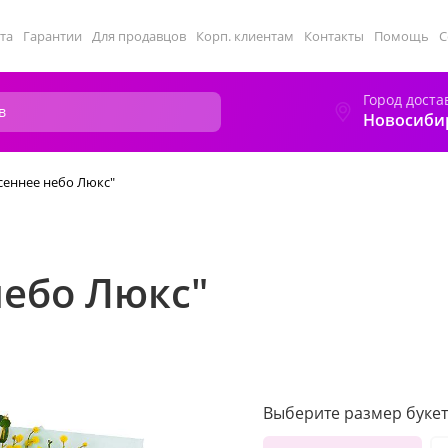
та
Гарантии
Для продавцов
Корп. клиентам
Контакты
Помощь
С
Город доста
Новосиби
сеннее небо Люкс"
небо Люкс"
Выберите размер букет