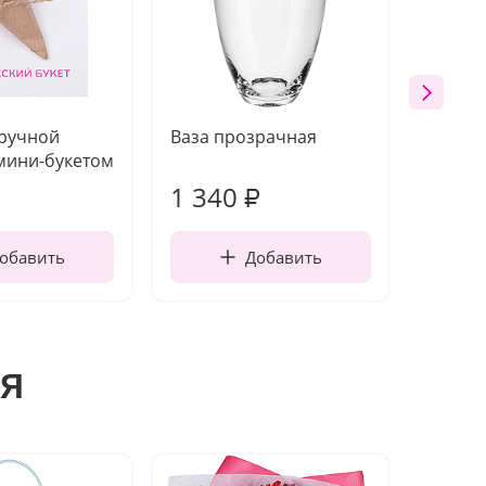
 ручной
Ваза прозрачная
Топпе
мини-букетом
1 340
170
₽
обавить
Добавить
я