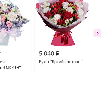
5 040
4 66
₽
₽
ия
Букет "Яркий контраст"
Букет 
вый момент"