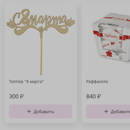
Топпер "8 марта"
Раффаэлло
300
₽
840
₽
Добавить
Добавит