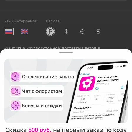
Язык интерфейса:
Валюта:
©
Служба круглосуточной доставки цветов в
Новосибирске
Русский Букет, 2026
Общество с ограниченной ответственностью «Технология»
ОГРН: 1195476081745, ИНН: 5410081997
Юридический адрес: г. Новосибирск, ул. Ипподромская,
д.42, оф. 3
Рейтинг Русского букета в г. Новосибирск
Скидка
500 руб.
на первый заказ по коду