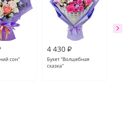
4 430
4 51
₽
₽
тний сон"
Букет "Волшебная
Букет 
сказка"