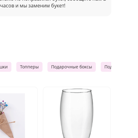
 часов и мы заменим букет!
шки
Топперы
Подарочные боксы
Подарочные к