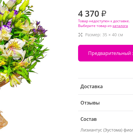
4 370
₽
Товар недоступен к доставке.
Выберите товар из
каталога
Размер:
35
×
40
см
Предварительный 
Доставка
Отзывы
Состав
Лизиантус (Эустома) фио