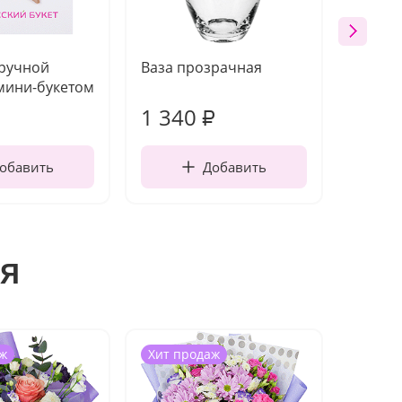
 ручной
Ваза прозрачная
Топпе
мини-букетом
1 340
170
₽
обавить
Добавить
я
ж
Хит продаж
Хит п