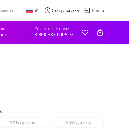
Статус заказа
Войти
ервисы
вки
Связаться с нами
рск
8-800-333-0905
а:
+30% цветов
+60% цветов