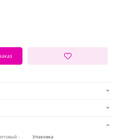
заказ
летовый -
Упаковка