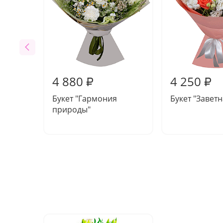
4 880
4 250
₽
₽
Букет "Гармония
Букет "Завет
природы"