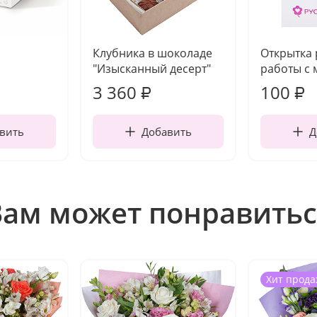
Клубника в шоколаде
Открытка
"Изысканный десерт"
работы с 
3 360
100
₽
₽
вить
Добавить
Д
Вам может понравитьс
Хит прода