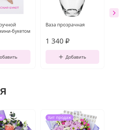
 ручной
Ваза прозрачная
Топпе
мини-букетом
1 340
170
₽
обавить
Добавить
я
ж
Хит продаж
Хит п