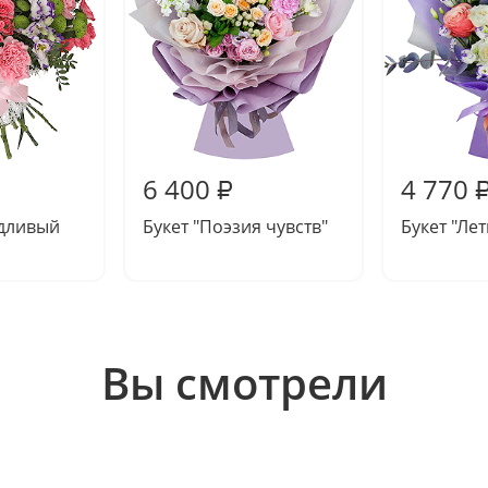
6 400
4 770
₽
удливый
Букет "Поэзия чувств"
Букет "Ле
Вы смотрели