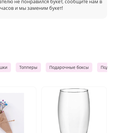
ателю не понравился букет, сообщите нам в
 часов и мы заменим букет!
шки
Топперы
Подарочные боксы
Подарочные к