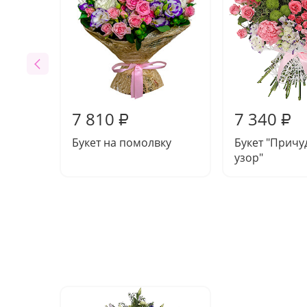
7 810
7 340
₽
₽
Букет на помолвку
Букет "Прич
узор"