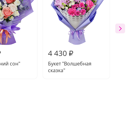
4 430
4 67
₽
₽
тний сон"
Букет "Волшебная
Букет 
сказка"