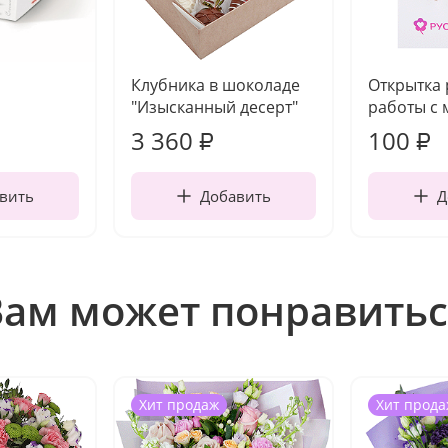
Клубника в шоколаде
Открытка
"Изысканный десерт"
работы с 
3 360
100
₽
₽
вить
Добавить
Д
Вам может понравитьс
Хит продаж
Хит прода