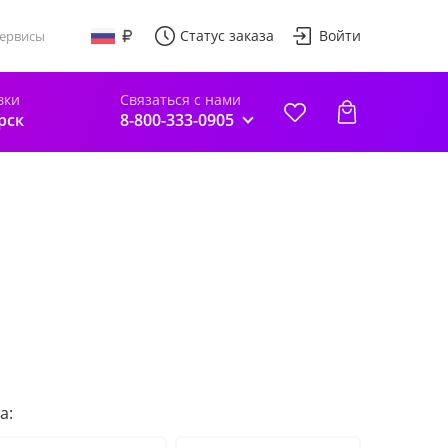
Статус заказа
Войти
ервисы
вки
Связаться с нами
рск
8-800-333-0905
а: