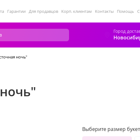
та
Гарантии
Для продавцов
Корп. клиентам
Контакты
Помощь
С
Город доста
Новосиби
сточная ночь"
 ночь"
Выберите размер букет