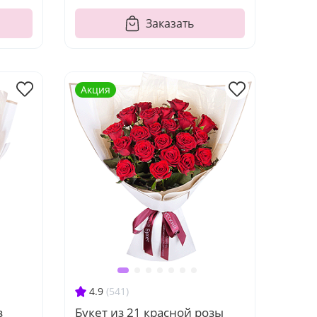
Заказать
Акция
4.9
(541)
з
Букет из 21 красной розы