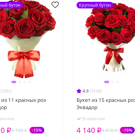
ный бутон
Крупный бутон
(3282)
4.9
(3548)
 из 11 красных роз
Букет из 15 красных ро
дор
Эквадор
аличии
В наличии
20 ₽
4 140 ₽
3 790 ₽
-15%
4 870 ₽
-15%