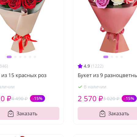
346)
4.9
(1222)
 из 15 красных роз
Букет из 9 разноцветн
аличии
В наличии
20 ₽
2 570 ₽
4 490 ₽
-15%
3 020 ₽
-15%
Заказать
Заказать