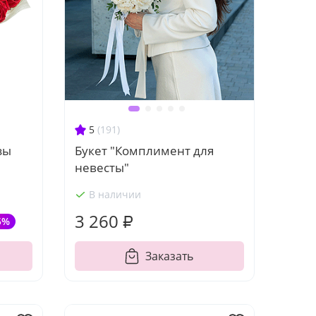
5
(191)
зы
Букет "Комплимент для
невесты"
В наличии
3 260 ₽
5%
Заказать