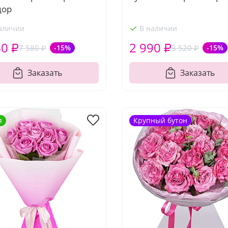
дор
аличии
В наличии
40 ₽
2 990 ₽
7 580 ₽
-15%
3 520 ₽
-15%
Заказать
Заказать
я
Крупный бутон