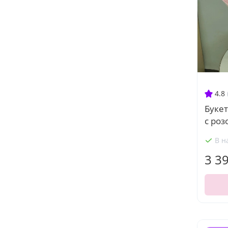
4.8
Букет
с ро
В н
3 3