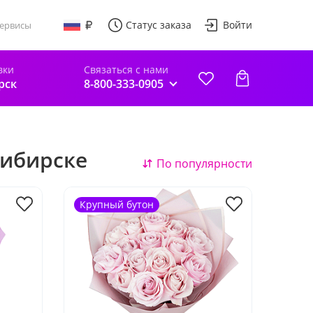
Статус заказа
Войти
ервисы
вки
Связаться с нами
рск
8-800-333-0905
сибирске
По популярности
Крупный бутон