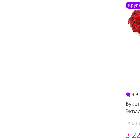
Круп
4.9
Букет
Эква
В н
3 2