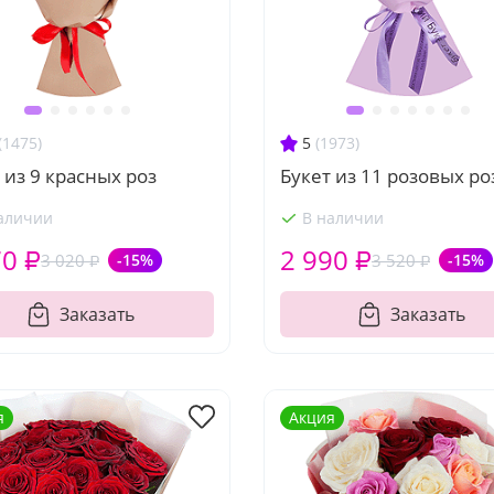
(1475)
5
(1973)
 из 9 красных роз
Букет из 11 розовых ро
аличии
В наличии
70 ₽
2 990 ₽
3 020 ₽
-15%
3 520 ₽
-15%
Заказать
Заказать
я
Акция