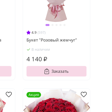
4.9
(597)
з
Букет "Розовый жемчуг"
В наличии
4 140 ₽
Заказать
Акция