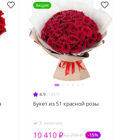
Акция
4.9
(1457)
з
Букет из 51 красной розы
В наличии
10 410 ₽
12 250 ₽
-15%