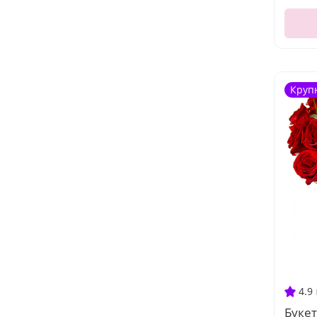
Круп
4.9
Букет