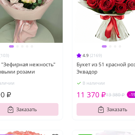
(103)
4.9
(2169)
 "Зефирная нежность"
Букет из 51 красной ро
зовыми розами
Эквадор
аличии
В наличии
90 ₽
11 370 ₽
13 380 ₽
-1
Заказать
Заказать