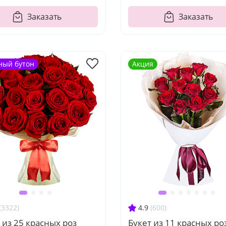
Заказать
Заказать
ный бутон
Акция
(3322)
4.9
(600)
 из 25 красных роз
Букет из 11 красных ро