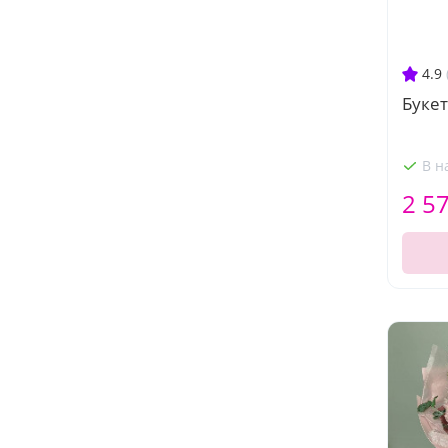
4.9
Букет
В н
2 5