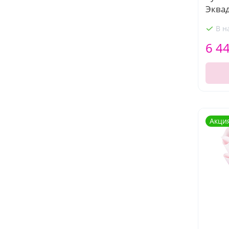
Эква
В н
6 4
Акци