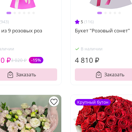
(943)
5
(116)
 из 9 розовых роз
Букет "Розовый сонет"
аличии
В наличии
70 ₽
4 810 ₽
3 020 ₽
-15%
Заказать
Заказать
Крупный бутон