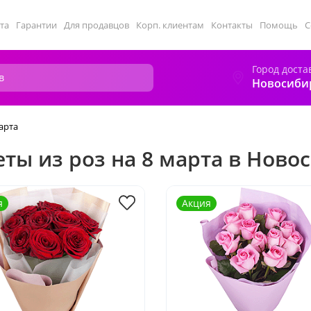
та
Гарантии
Для продавцов
Корп. клиентам
Контакты
Помощь
С
Город доста
Новосиби
арта
еты из роз на 8 марта в Ново
я
Акция