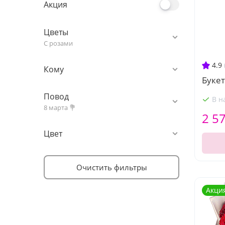
Акция
Цветы
С розами
4.9
Кому
Букет
Повод
В н
8 марта 💐
2 5
Цвет
Очистить фильтры
Акци