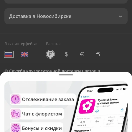
Доставка в Новосибирске
Язык интерфейса:
Валюта:
©
Служба круглосуточной доставки цветов в
Новосибирске
Русский Букет, 2026
Общество с ограниченной ответственностью «Технология»
ОГРН: 1195476081745, ИНН: 5410081997
Юридический адрес: г. Новосибирск, ул. Ипподромская,
д.42, оф. 3
Рейтинг Русского букета в г. Новосибирск