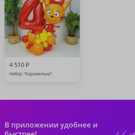
4 510
₽
Набор "Карамелька"
В приложении удобнее и
быстрее!