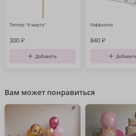
Топпер "8 марта"
Раффаэлло
300
₽
840
₽
Добавить
Добавит
Вам может понравиться