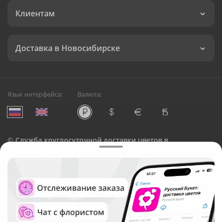
Клиентам
Доставка в Новосибирске
Язык интерфейса:
Валюта:
©
Служба круглосуточной доставки цветов в
Новосибирске
Русский Букет, 2026
Общество с ограниченной ответственностью «Технология»
ОГРН: 1195476081745, ИНН: 5410081997
Юридический адрес: г. Новосибирск, ул. Ипподромская,
д.42, оф. 3