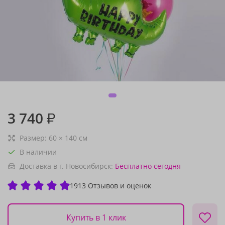
3 740
₽
Размер:
60
×
140
см
В наличии
Доставка в г. Новосибирск:
Бесплатно
сегодня
1913 Отзывов и оценок
Купить в 1 клик