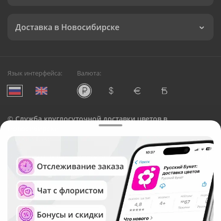
Доставка в Новосибирске
Язык интерфейса:
Валюта:
©
Служба круглосуточной доставки цветов в
Новосибирске
Русский Букет, 2026
Общество с ограниченной ответственностью «Технология»
ОГРН: 1195476081745, ИНН: 5410081997
Юридический адрес: г. Новосибирск, ул. Ипподромская,
д.42, оф. 3
Рейтинг Русского букета в г. Новосибирск