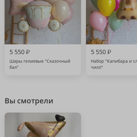
5 550
₽
5 550
₽
Шары гелиевые "Сказочный
Набор "Капибара и с
бал"
чилл"
Вы смотрели