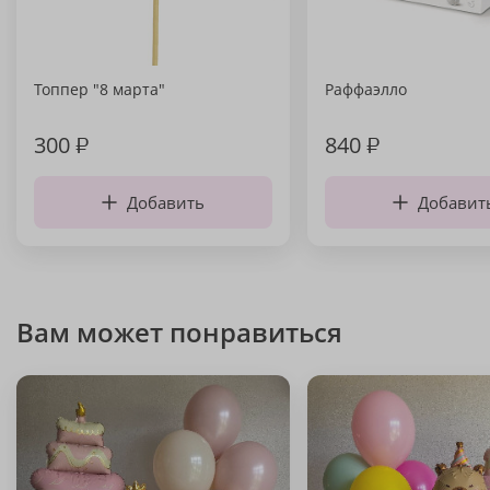
Топпер "8 марта"
Раффаэлло
300
₽
840
₽
Добавить
Добавит
Вам может понравиться