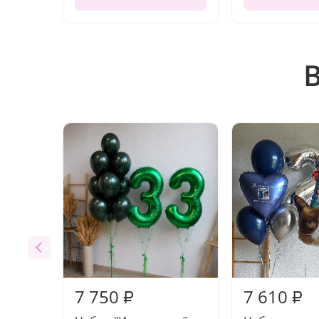
7 750
7 610
₽
₽