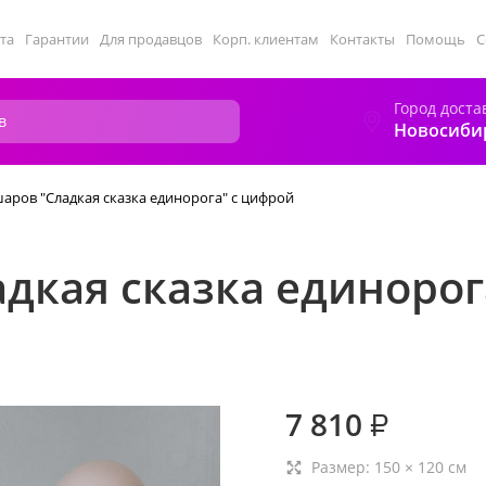
та
Гарантии
Для продавцов
Корп. клиентам
Контакты
Помощь
С
Город доста
Новосиби
аров "Сладкая сказка единорога" с цифрой
дкая сказка единорог
7 810
₽
Размер:
150
×
120
см