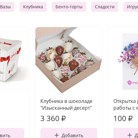
Вазы
Клубника
Бенто-торты
Сладости
Игру
Клубника в шоколаде
Открытка
"Изысканный десерт"
работы с 
3 360
100
₽
₽
вить
Добавить
Д