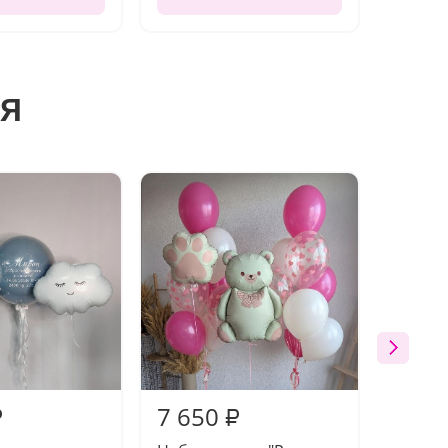
я
7 650
8 15
₽
₽