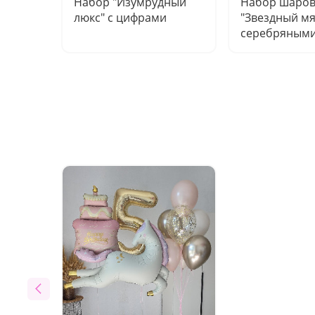
Набор "Изумрудный
Набор шаро
люкс" с цифрами
"Звездный мя
серебряным