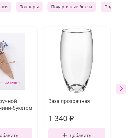
шки
Топперы
Подарочные боксы
Подарочные к
 ручной
Ваза прозрачная
Топпе
мини-букетом
1 340
170
₽
обавить
Добавить