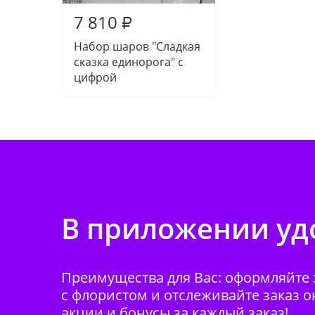
7 810
₽
Набор шаров "Сладкая
сказка единорога" с
цифрой
В приложении удо
Преимущества для Вас: оформляйте з
с флористом и отслеживайте заказ о
акции и бонусы за каждый заказ!