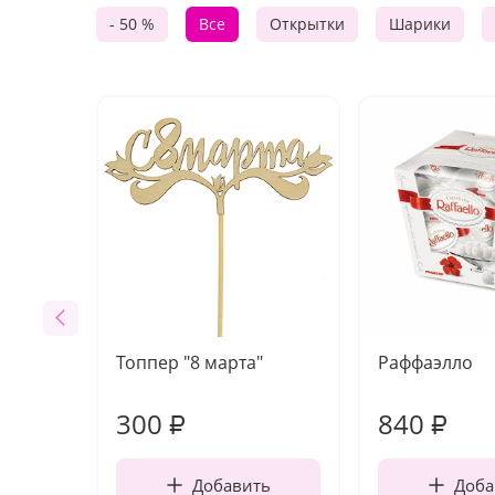
- 50 %
Все
Открытки
Шарики
Топпер "8 марта"
Раффаэлло
300
840
₽
₽
Добавить
Доба