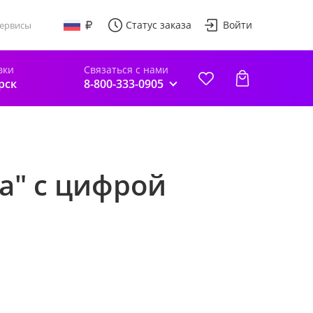
Статус заказа
Войти
ервисы
вки
Связаться с нами
рск
8-800-333-0905
а" с цифрой