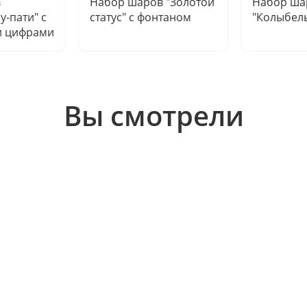
в
Набор шаров "Золотой
Набор ша
у-пати" с
статус" с фонтаном
"Колыбель
и цифрами
Вы смотрели