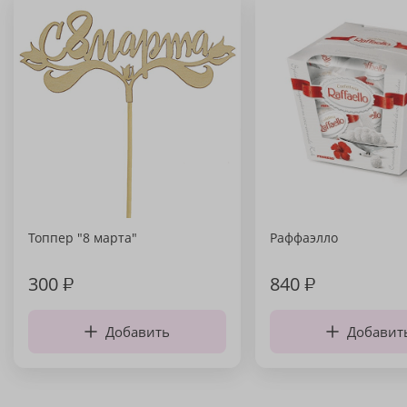
Топпер "8 марта"
Раффаэлло
300
₽
840
₽
Добавить
Добавит