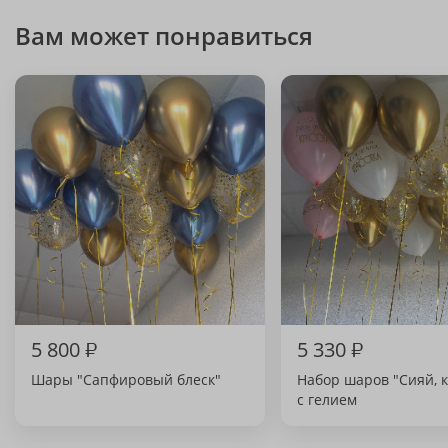
Вам может понравиться
5 800
₽
5 330
₽
Шары "Сапфировый блеск"
Набор шаров "Сияй, к
с гелием