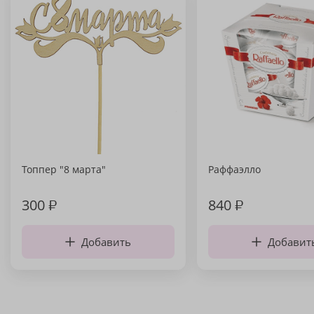
Топпер "8 марта"
Раффаэлло
300
₽
840
₽
Добавить
Добавит