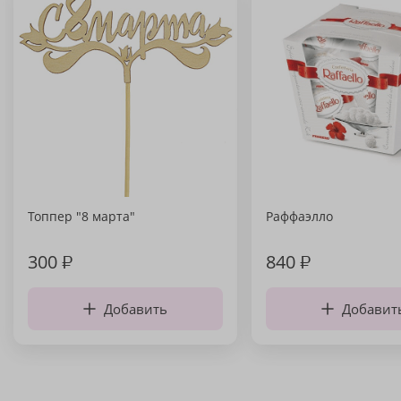
Топпер "8 марта"
Раффаэлло
300
₽
840
₽
Добавить
Добавит