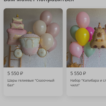
5 550
₽
5 550
₽
Шары гелиевые "Сказочный
Набор "Капибара и с
бал"
чилл"