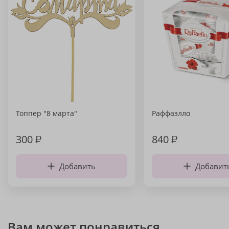
Топпер "8 марта"
Раффаэлло
300
₽
840
₽
Добавить
Добавит
Вам может понравиться