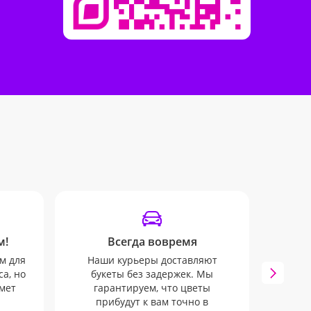
м!
Всегда вовремя
м для
Наши курьеры доставляют
а, но
букеты без задержек. Мы
Наши
мет
гарантируем, что цветы
SM
прибудут к вам точно в
отслеж