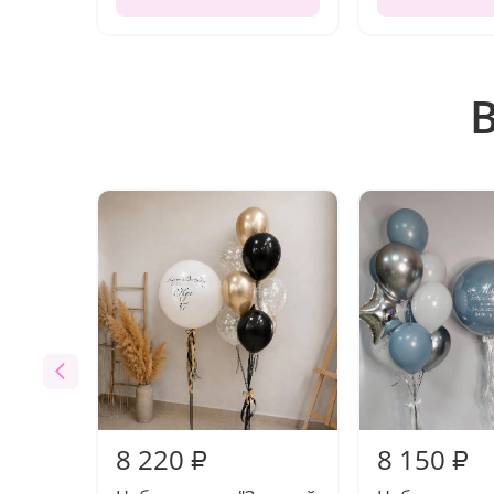
8 220
8 150
₽
₽