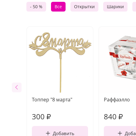
- 50 %
Все
Открытки
Шарики
Топпер "8 марта"
Раффаэлло
300
840
₽
₽
Добавить
Доба