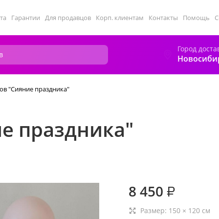
та
Гарантии
Для продавцов
Корп. клиентам
Контакты
Помощь
С
Город доста
Новосиби
ов "Сияние праздника"
ие праздника"
8 450
₽
Размер:
150
×
120
см