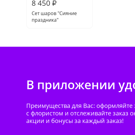
8 450
₽
Сет шаров "Сияние
праздника"
В приложении удо
Преимущества для Вас: оформляйте з
с флористом и отслеживайте заказ о
акции и бонусы за каждый заказ!