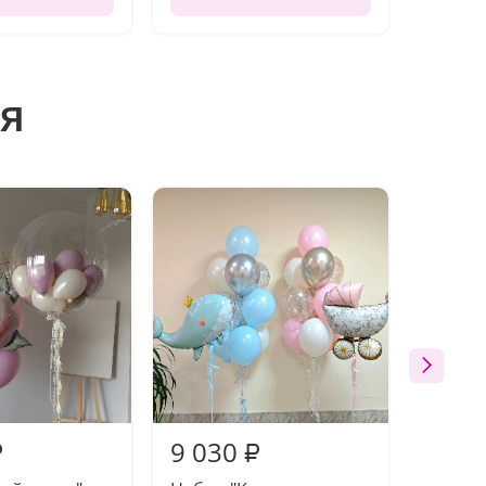
я
9 030
8 87
₽
₽