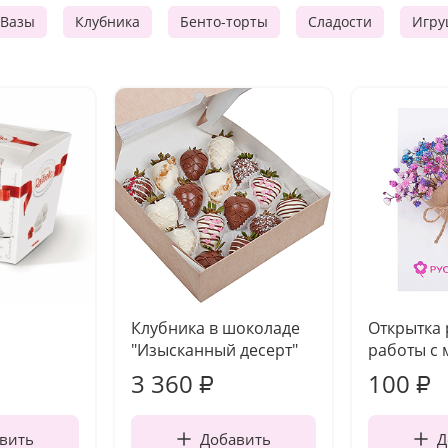
Вазы
Клубника
Бенто-торты
Сладости
Игру
Клубника в шоколаде
Открытка
"Изысканный десерт"
работы с 
3 360
100
₽
₽
вить
Добавить
Д