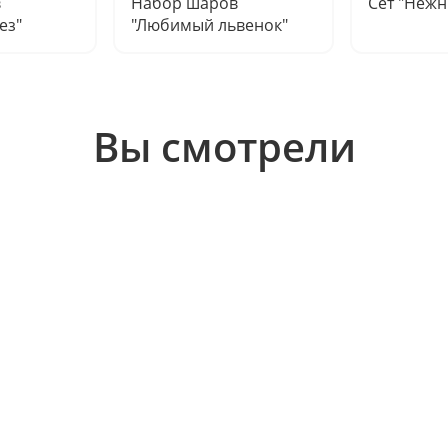
в
Набор шаров
Сет "Нежн
ез"
"Любимый львенок"
Вы смотрели