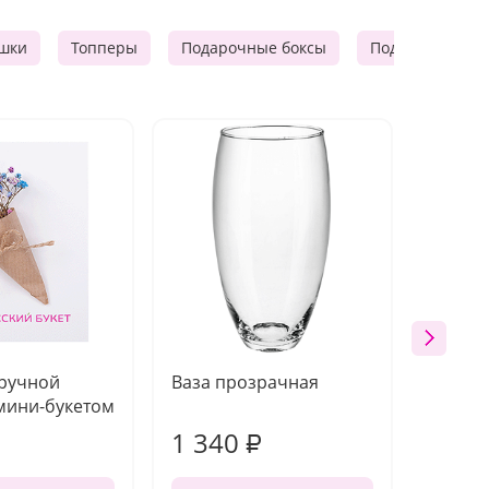
шки
Топперы
Подарочные боксы
Подарочные к
 ручной
Ваза прозрачная
Топпе
мини-букетом
1 340
170
₽