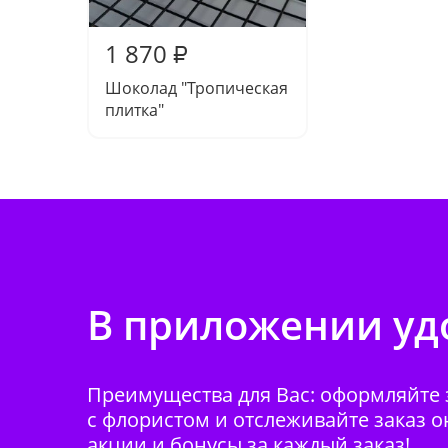
1 870
₽
Шоколад "Тропическая
плитка"
В приложении удо
Преимущества для Вас: оформляйте з
с флористом и отслеживайте заказ о
акции и бонусы за каждый заказ!