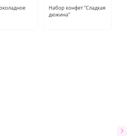
околадное
Набор конфет "Сладкая
Набор
дюжина"
"Шест
мгнове