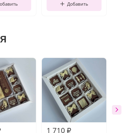
обавить
Добавить
я
1 710
1 97
₽
₽