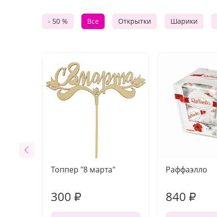
- 50 %
Все
Открытки
Шарики
Топпер "8 марта"
Раффаэлло
300
840
₽
₽