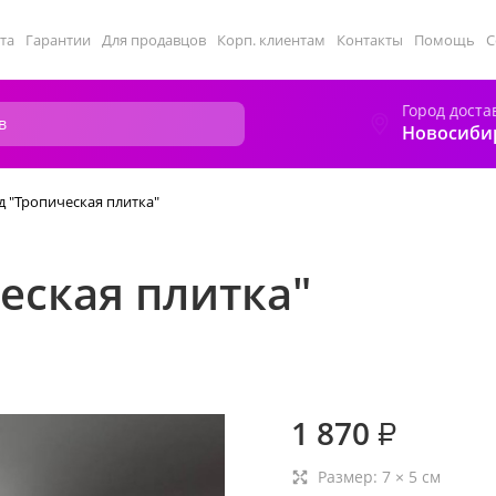
та
Гарантии
Для продавцов
Корп. клиентам
Контакты
Помощь
С
Город доста
Новосиби
 "Тропическая плитка"
еская плитка"
1 870
₽
Размер:
7
×
5
см