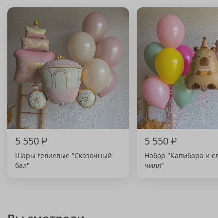
5 550
₽
5 550
₽
Шары гелиевые "Сказочный
Набор "Капибара и с
бал"
чилл"