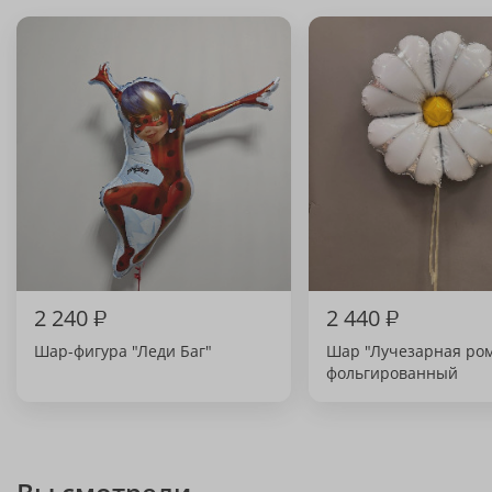
2 240
₽
2 440
₽
Шар-фигура "Леди Баг"
Шар "Лучезарная ро
фольгированный