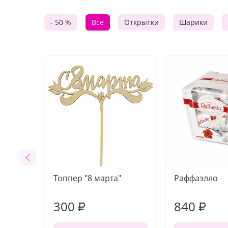
- 50 %
Все
Открытки
Шарики
Топпер "8 марта"
Раффаэлло
300
840
₽
₽