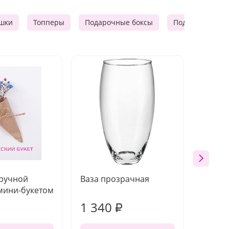
шки
Топперы
Подарочные боксы
Подарочные к
 ручной
Ваза прозрачная
Топпе
мини-букетом
1 340
170
₽