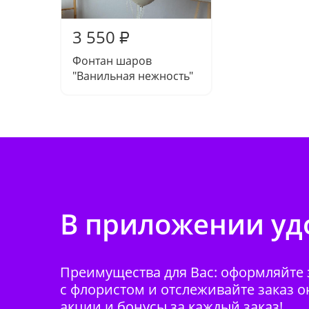
3 550
₽
Фонтан шаров
"Ванильная нежность"
В приложении удо
Преимущества для Вас: оформляйте з
с флористом и отслеживайте заказ о
акции и бонусы за каждый заказ!