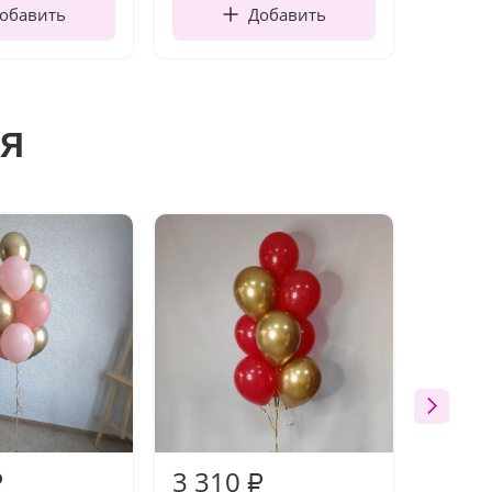
обавить
Добавить
я
3 310
3 85
₽
₽