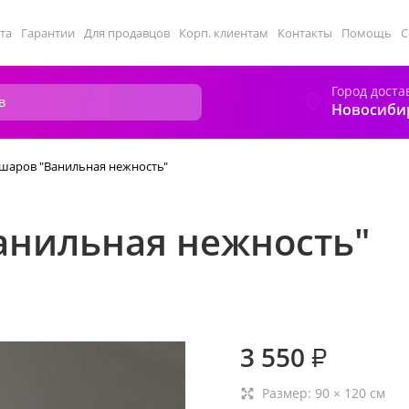
та
Гарантии
Для продавцов
Корп. клиентам
Контакты
Помощь
С
Город доста
Новосиби
шаров "Ванильная нежность"
анильная нежность"
3 550
₽
Размер:
90
×
120
см