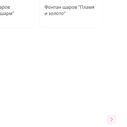
аров
Фонтан шаров "Пламя
Фонтан
 шарм"
и золото"
ночь"