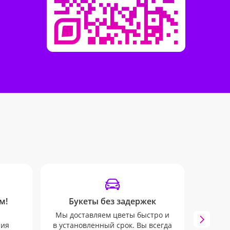
м!
Букеты без задержек
Отсле
Мы доставляем цветы быстро и
Все в
ния
в установленный срок. Вы всегда
руко