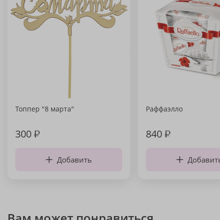
Топпер "8 марта"
Раффаэлло
300
₽
840
₽
Добавить
Добавит
Вам может понравиться