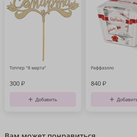
Топпер "8 марта"
Раффаэлло
300
₽
840
₽
Добавить
Добавит
Вам может понравиться