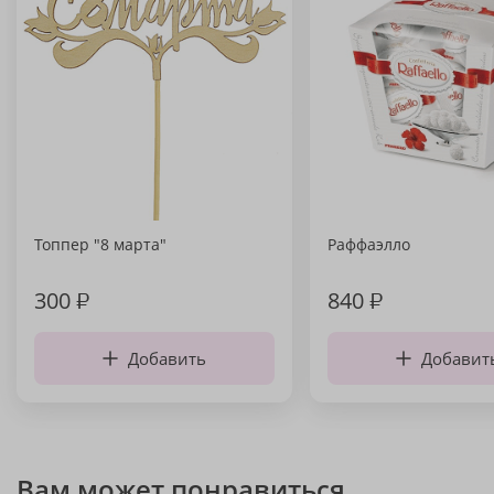
Топпер "8 марта"
Раффаэлло
300
₽
840
₽
Добавить
Добавит
Вам может понравиться