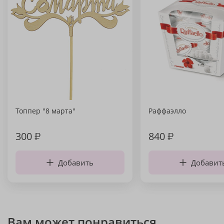
Топпер "8 марта"
Раффаэлло
300
₽
840
₽
Добавить
Добавит
Вам может понравиться