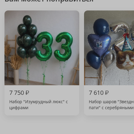
7 750
₽
7 610
₽
Набор "Изумрудный люкс" с
Набор шаров "Звездн
цифрами
пати" с серебряным