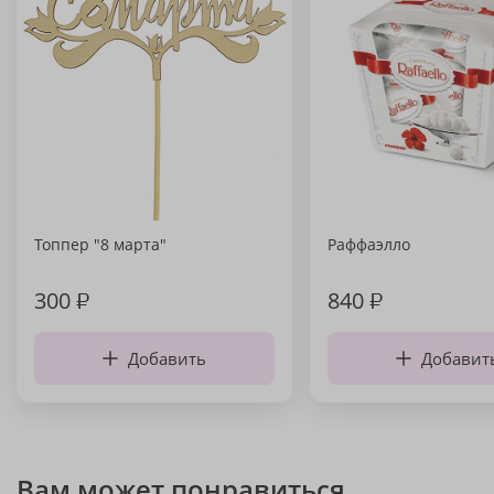
Топпер "8 марта"
Раффаэлло
300
₽
840
₽
Добавить
Добавит
Вам может понравиться