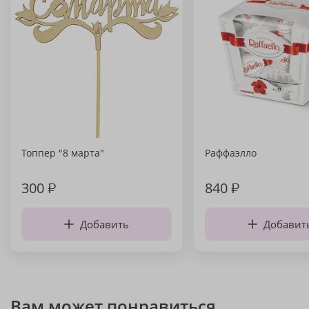
Топпер "8 марта"
Раффаэлло
300
₽
840
₽
Добавить
Добавит
Вам может понравиться