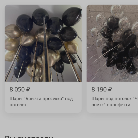
8 050
₽
8 190
₽
Шары "Брызги просекко" под
Шары под потолок "
потолок
оникс" с конфетти