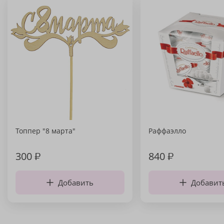
Топпер "8 марта"
Раффаэлло
300
₽
840
₽
Добавить
Добавит