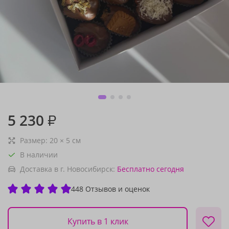
5 230
₽
Размер:
20
×
5
см
В наличии
Доставка в г. Новосибирск:
Бесплатно
сегодня
448 Отзывов и оценок
Купить в 1 клик