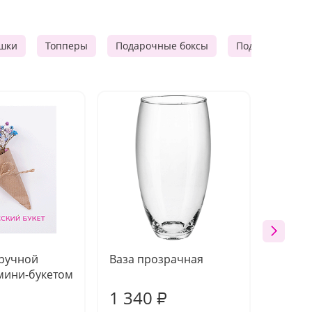
шки
Топперы
Подарочные боксы
Подарочные к
 ручной
Ваза прозрачная
Топпе
мини-букетом
1 340
170
₽