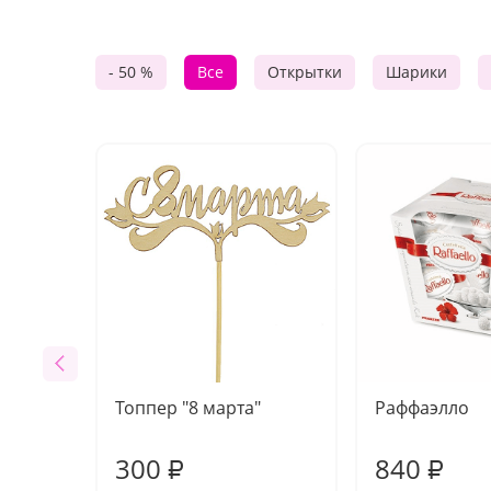
- 50 %
Все
Открытки
Шарики
Топпер "8 марта"
Раффаэлло
300
840
₽
₽