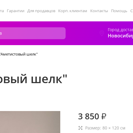
та
Гарантии
Для продавцов
Корп. клиентам
Контакты
Помощь
С
Город доста
Новосиби
"Аметистовый шелк"
овый шелк"
3 850
₽
Размер:
80
×
120
см