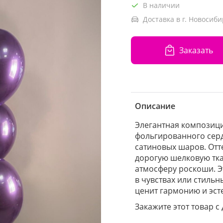
В наличии
Доставка в г. Новосиби
Заказать
Описание
Элегантная композици
фольгированного серд
сатиновых шаров. Отт
дорогую шелковую ткан
атмосферу роскоши. Э
в чувствах или стильн
ценит гармонию и эсте
Закажите этот товар с