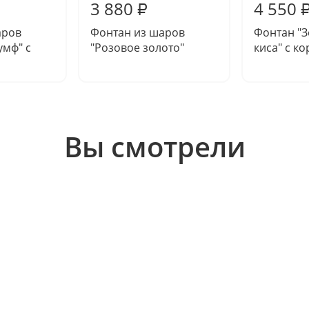
3 880
4 550
₽
аров
Фонтан из шаров
Фонтан "
умф" с
"Розовое золото"
киса" с к
Вы смотрели