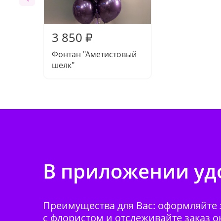
3 850
₽
Фонтан "Аметистовый
шелк"
В приложении удо
Преимущества для Вас: оформляйте з
с флористом и отслеживайте заказ о