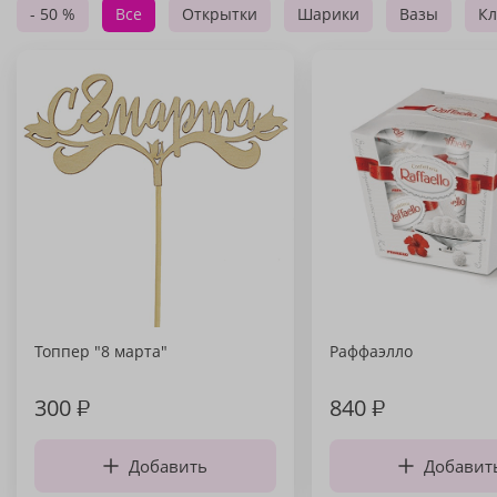
- 50 %
Все
Открытки
Шарики
Вазы
Кл
Топпер "8 марта"
Раффаэлло
300
₽
840
₽
Добавить
Добавит