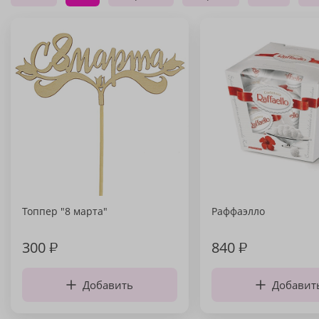
Топпер "8 марта"
Раффаэлло
300
₽
840
₽
Добавить
Добавит