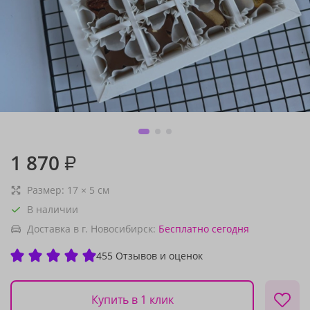
1 870
₽
Размер:
17
×
5
см
В наличии
Доставка в г. Новосибирск:
Бесплатно
сегодня
455 Отзывов и оценок
Купить в 1 клик