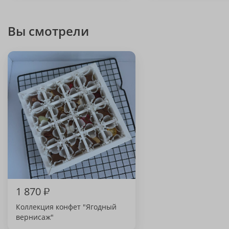
Вы смотрели
1 870
₽
Коллекция конфет "Ягодный
вернисаж"