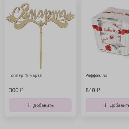
Топпер "8 марта"
Раффаэлло
300
₽
840
₽
Добавить
Добавит