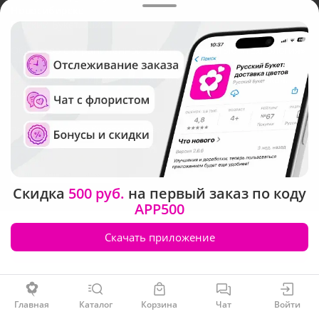
Новосибирске
Русский Букет, 2026
Общество с ограниченной ответственностью «Технология»
ОГРН: 1195476081745, ИНН: 5410081997
Юридический адрес: г. Новосибирск, ул. Ипподромская,
д.42, оф. 3
Рейтинг Русского букета в г. Новосибирск
Скидка
500 руб.
на первый заказ по коду
APP500
Скачать приложение
Заказать
Главная
Каталог
Корзина
Чат
Войти