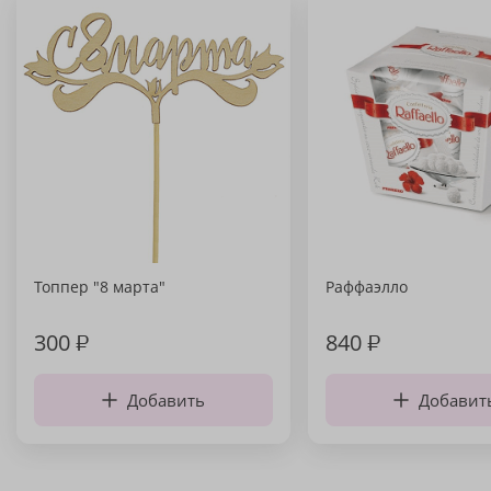
Топпер "8 марта"
Раффаэлло
300
₽
840
₽
Добавить
Добавит