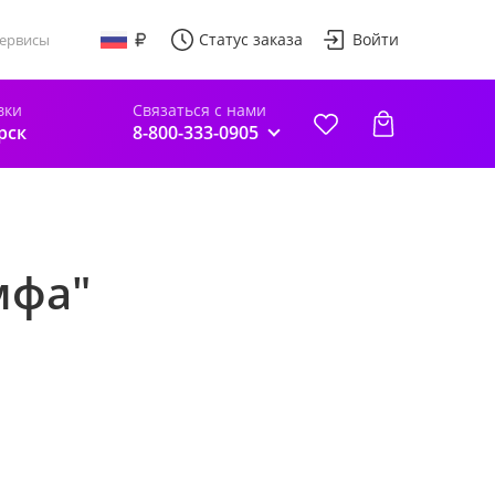
Статус заказа
Войти
ервисы
вки
Связаться с нами
рск
8-800-333-0905
мфа"