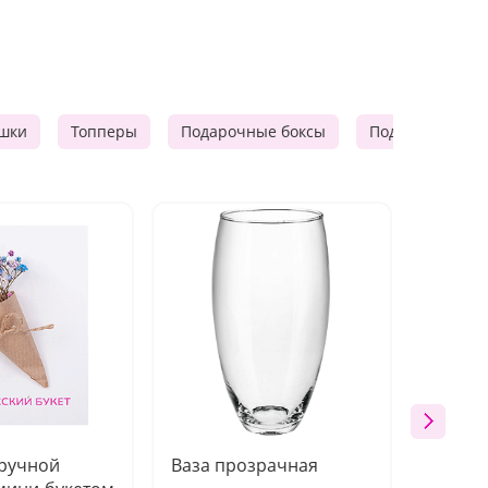
шки
Топперы
Подарочные боксы
Подарочные к
 ручной
Ваза прозрачная
Топпе