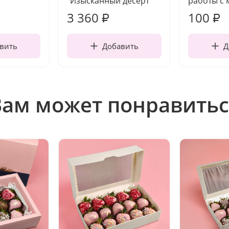
"Изысканный десерт"
работы с 
3 360
100
₽
₽
вить
Добавить
Д
Вам может понравитьс