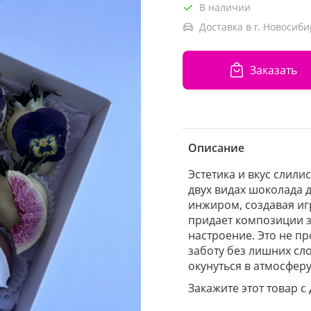
В наличии
Доставка в г. Новосиби
Заказать
Описание
Эстетика и вкус слили
двух видах шоколада 
инжиром, создавая игр
придает композиции 
настроение. Это не пр
заботу без лишних сл
окунуться в атмосферу
Закажите этот товар с