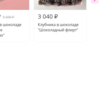
3 040
3 15
₽
₽
3 200
₽
 в шоколаде
Клубника в шоколаде
Клубни
ое
"Шоколадный флирт"
"Тайны
во"