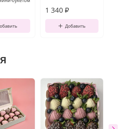
мини-букетом
1 340
170
₽
обавить
Добавить
я