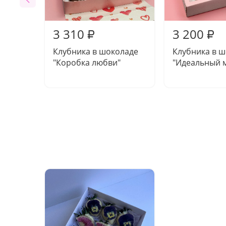
3 310
3 200
₽
₽
Клубника в шоколаде
Клубника в 
"Коробка любви"
"Идеальный 