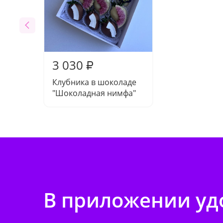
3 030
₽
Клубника в шоколаде
"Шоколадная нимфа"
В приложении удо