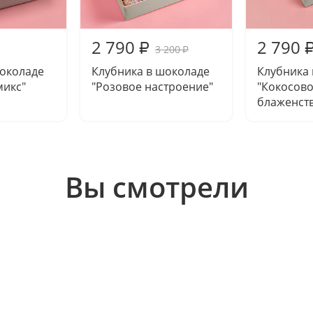
2 790
2 790
₽
3 200
₽
шоколаде
Клубника в шоколаде
Клубника
микс"
"Розовое настроение"
"Кокосов
блаженст
Вы смотрели