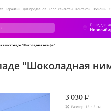
та
Гарантии
Для продавцов
Корп. клиентам
Контакты
Помощь
С
Город доста
Новосиби
а в шоколаде "Шоколадная нимфа"
ладе "Шоколадная ни
3 030
₽
Размер:
15
×
5
см