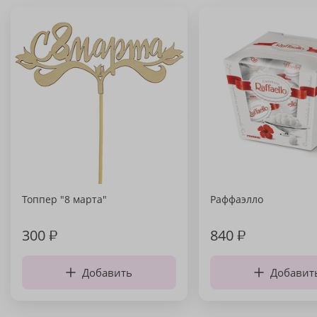
Топпер "8 марта"
Раффаэлло
300
₽
840
₽
Добавить
Добавит