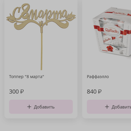
Топпер "8 марта"
Раффаэлло
300
₽
840
₽
Добавить
Добавит