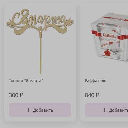
Топпер "8 марта"
Раффаэлло
300
₽
840
₽
Добавить
Добавит