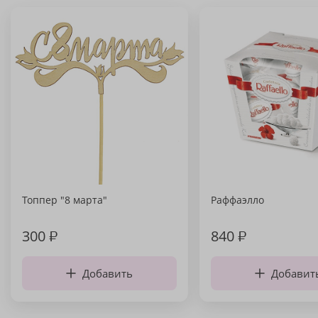
Топпер "8 марта"
Раффаэлло
300
₽
840
₽
Добавить
Добавит